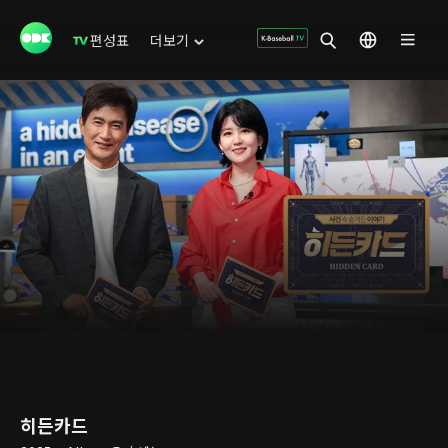
편성표
더보기
히든카드