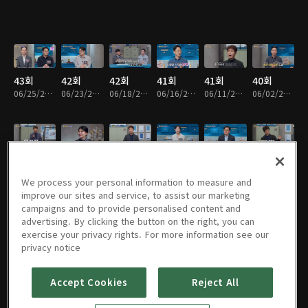
43회
42회
42회
41회
41회
40회
06/25/2026 • 48분
06/23/2026 • 48분
06/18/2026 • 48분
06/16/2026 • 48분
06/11/2026 • 48분
06/02/2026 • 48분
39회
38회
37회
36회
35회
34회
05/26/2026 • 49분
05/19/2026 • 48분
04/28/2026 • 48분
04/07/2026 • 48분
03/31/2026 • 48분
03/24/2026 • 49분
We process your personal information to measure and
improve our sites and service, to assist our marketing
campaigns and to provide personalised content and
advertising. By clicking the button on the right, you can
exercise your privacy rights. For more information see our
33회
32회
31회
30회
29회
28회
privacy notice
03/17/2026 • 48분
03/10/2026 • 48분
03/03/2026 • 48분
02/24/2026 • 48분
02/10/2026 • 48분
02/03/2026 • 48분
Accept Cookies
Reject All