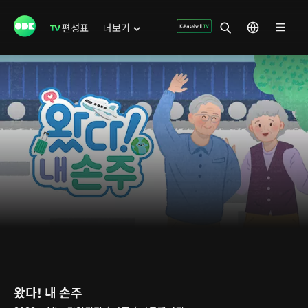
편성표
더보기
왔다! 내 손주