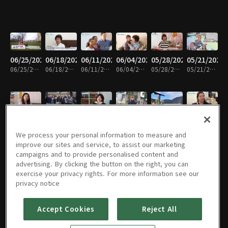
06/25/2026
06/18/2026
06/11/2026
06/04/2026
05/28/2026
05/21/2026
06/25/2026 • 47분
06/18/2026 • 48분
06/11/2026 • 48분
06/04/2026 • 48분
05/28/2026 • 47분
05/21/2026 • 46분
05/14/2026
05/07/2026
04/30/2026
04/23/2026
04/16/2026
04/09/2026
05/14/2026 • 48분
05/07/2026 • 47분
04/30/2026 • 48분
04/23/2026 • 47분
04/16/2026 • 48분
04/09/2026 • 48분
We process your personal information to measure and
improve our sites and service, to assist our marketing
campaigns and to provide personalised content and
advertising. By clicking the button on the right, you can
exercise your privacy rights. For more information see our
04/02/2026
03/26/2026
03/19/2026
03/12/2026
03/05/2026
12/25/2025
privacy notice
04/02/2026 • 48분
03/26/2026 • 48분
03/19/2026 • 48분
03/12/2026 • 47분
03/05/2026 • 46분
12/25/2025 • 47분
Accept Cookies
Reject All