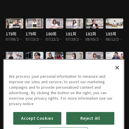
178회
179회
180회
181회
182회
183회
07/08/2024 • 46분
07/15/2024 • 45분
07/22/2024 • 46분
07/29/2024 • 45분
08/05/2024 • 45분
08/12/2024 • 45분
184회
185회
186회
187회
188회
189회
08/19/2024 • 46분
09/02/2024 • 45분
09/09/2024 • 45분
09/30/2024 • 45분
10/14/2024 • 46분
10/21/2024 • 45분
We process your personal information to measure and
improve our sites and service, to assist our marketing
campaigns and to provide personalised content and
advertising. By clicking the button on the right, you can
exercise your privacy rights. For more information see our
190회
191회
192회
193회
194회
195회
privacy notice
10/28/2024 • 46분
11/11/2024 • 45분
11/18/2024 • 46분
11/25/2024 • 46분
12/02/2024 • 46분
12/09/2024 • 46분
Accept Cookies
Reject All