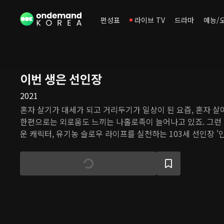
편성표
라이브 TV
드라마
예능/
이번 생은 선인장
2021
혼자 살기가 대세가 되고 거리두기가 일상이 된 요즘, 혼자 살
한편으로는 외로움도 느끼는 나홀로족이 늘어나고 있죠. 그런
운 캐릭터, 유기농 슬로우 라이프를 실천하는 103세 선인장 '
다. 척박한 땅에서도 뿌리를 내리고 자신만의 리듬과 속도로 
노래에서 위로를 받아보세요. 인장선 씨가 매력적인 음색으로 
러분에게 힐링의 순간을 선사할 겁니다.