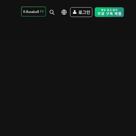
로그인
Free Trial - Sk