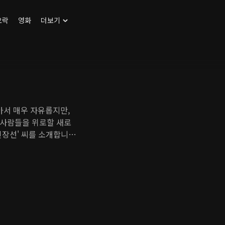
오락
영화
더보기
아서 매우 자유롭지만,
 사람들을 위로할 새로
인장선' 씨를 소개합니
살아온 인장선 씨의 삶과
부른 여러 노래 또한 여