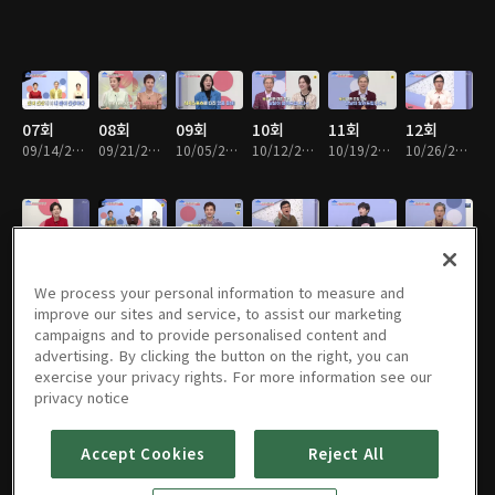
07회
08회
09회
10회
11회
12회
09/14/2020 • 48분
09/21/2020 • 48분
10/05/2020 • 48분
10/12/2020 • 48분
10/19/2020 • 48분
10/26/2020 • 48분
13회
14회
15회
16회
17회
18회
11/02/2020 • 48분
11/09/2020 • 48분
11/16/2020 • 48분
11/23/2020 • 48분
11/30/2020 • 48분
12/07/2020 • 48분
We process your personal information to measure and
improve our sites and service, to assist our marketing
campaigns and to provide personalised content and
advertising. By clicking the button on the right, you can
exercise your privacy rights. For more information see our
19회
20회
21회
22회
23회
24회
privacy notice
12/14/2020 • 48분
12/21/2020 • 48분
12/28/2020 • 48분
01/04/2021 • 49분
01/11/2021 • 48분
01/18/2021 • 49분
Accept Cookies
Reject All