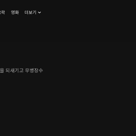
오락
영화
더보기
성을 되새기고 무병장수