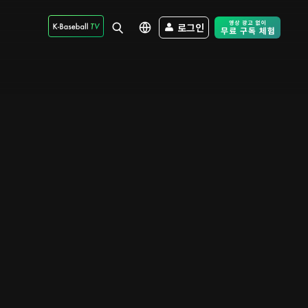
로그인
Free Trial - Sk