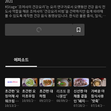
2021
KStage ‘조여사의 건강요리'는 요리 연구가로서 오랫동안 건강 음식 전
도사 역할을 해온 조여사의 ‘건강요리 비법’을 간략하지만 쉽게 따라해
볼 수 있도록 제작한 건강 음식 동영상입니다. 한식은 물론 중식, 일식,
남미 음식, 양식 등 다양한 나라의 음식을 집에서 간편하게 요리해서 맛
볼 수 있도록 한국인들의 입맛에 맞는 요리방식을 알려드리기 위한 것입
니다. 매주 1개의 음식을 선별해 제공함으로써, 실제로 집에서 어렵지 않
게 맛갈나고 건강한 음식을 직접 해볼 수 있도록 도와주는 프로그램입니
다.
에피소드
초간편 '오
초간편 오
초간편 대
리조또 콩
신선한 야
가벼운 아
징어채 사
이초무침
하찜
나물밥'
채를 곁들
침식사용
워크림 무
10/05/2021 • 6분
09/27/2021 • 6분
08/09/2021 • 5분
인 '돼지수
'잣죽'
침'
10/13/2021 • 4분
육'
07/28/2021 • 5분
07/14/2021 • 3분