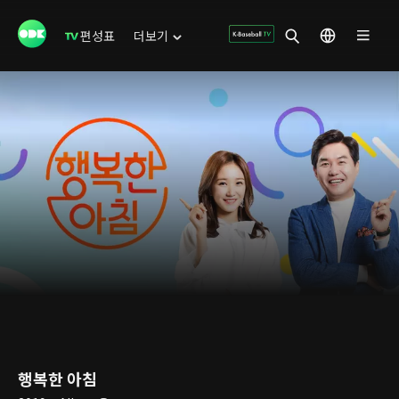
편성표
더보기
행복한 아침