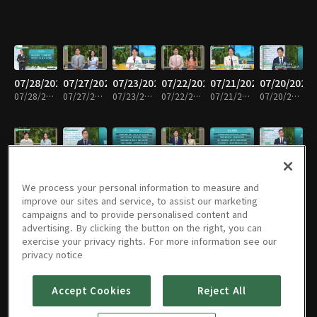
07/28/2026
07/27/2026
07/23/2026
07/22/2026
07/21/2026
07/20/2026
07/28/2026 • 42분
07/27/2026 • 42분
07/23/2026 • 42분
07/22/2026 • 42분
07/21/2026 • 42분
07/20/2026 • 42분
07/16/2026
07/15/2026
07/14/2026
07/13/2026
07/09/2026
07/08/2026
07/16/2026 • 42분
07/15/2026 • 43분
07/14/2026 • 42분
07/13/2026 • 42분
07/09/2026 • 42분
07/08/2026 • 43분
We process your personal information to measure and
improve our sites and service, to assist our marketing
campaigns and to provide personalised content and
advertising. By clicking the button on the right, you can
exercise your privacy rights. For more information see our
07/07/2026
07/06/2026
07/02/2026
07/01/2026
06/30/2026
06/29/2026
privacy notice
07/07/2026 • 42분
07/06/2026 • 42분
07/02/2026 • 43분
07/01/2026 • 43분
06/30/2026 • 42분
06/29/2026 • 42분
Accept Cookies
Reject All