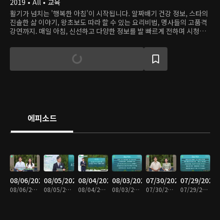
2019 • All • 교육
활기가 넘치는 '행복한 아침'이 시작됩니다. 알짜배기 건강 정보, 스타의
진솔한 삶 이야기, 왕초보도 따라 할 수 있는 요리비법, 명사들의 고품격
강연까지. 매일 아침, 신선하고 다양한 정보를 발 빠르게 전하며 시청자
들과 공감하는 '본격 생활 정보 프로그램'
에피소드
08/06/2026
08/05/2026
08/04/2026
08/03/2026
07/30/2026
07/29/2026
08/06/2026 • 43분
08/05/2026 • 43분
08/04/2026 • 42분
08/03/2026 • 42분
07/30/2026 • 42분
07/29/2026 • 42분