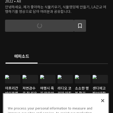
2022 • All
안녕하세요. 제가 좋아하는 식물키우기, 식물영양제 만들기, LA근교 여
행하기를 영상으로 담아 여러분과 공유합니다.
에피소드
아프리칸
저면관수
여행시 죽
라디오 코
소소한 행
샌디에고
바이올렛
로 잘 키우
지 않을만
리아 아침
복 찾기
발보아팍
01/24/2023 • 4분
기
큼 식물에
마당 방송
09/14/2022 • 5분
올드타운
12/15/2022 • 3분
물주는 방
11/30/2022 • 4분
에 초대 받
09/25/2022 • 12분
즐기기
09/11/2022 • 7분
We process your personal information to measure and
법
았어요
improve our sites and service, to assist our marketing