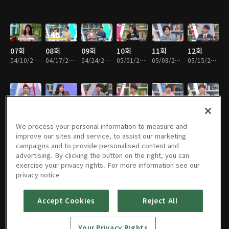
07회
08회
09회
10회
11회
12회
04/10/2018 • 46분
04/17/2018 • 46분
04/24/2018 • 46분
05/01/2018 • 46분
05/08/2018 • 46분
05/15/2018 • 47분
13회
14회
15회
16회
17회
18회
05/22/2018 • 46분
05/29/2018 • 46분
06/05/2018 • 47분
06/12/2018 • 47분
06/19/2018 • 46분
06/26/2018 • 46분
We process your personal information to measure and
improve our sites and service, to assist our marketing
campaigns and to provide personalised content and
advertising. By clicking the button on the right, you can
exercise your privacy rights. For more information see our
19회
20회
21회
22회
23회
24회
privacy notice
07/03/2018 • 47분
07/10/2018 • 46분
07/17/2018 • 46분
07/24/2018 • 46분
07/31/2018 • 46분
08/07/2018 • 46분
Accept Cookies
Reject All
25회
26회
27회
28회
29회
30회
Your Privacy Rights