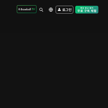
로그인
Free Trial - Sk