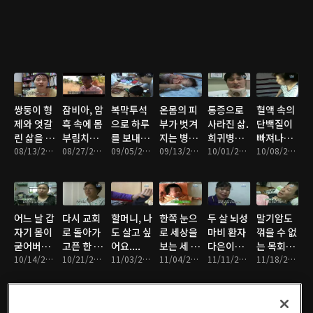
쌍둥이 형
잠비아, 암
복막투석
온몸의 피
통증으로
혈액 속의
제와 엇갈
흑 속에 몸
으로 하루
부가 벗겨
사라진 삶.
단백질이
린 삶을 살
부림치는
를 보내는
지는 병을
희귀병에
빠져나가
아가는 무
08/13/2013 • 35분
올리버를
08/27/2013 • 37분
아이
09/05/2013 • 35분
앓는 네 살
09/13/2013 • 35분
걸린 가장
10/01/2013 • 34분
는 병을 앓
10/08/2013 • 34분
경이
만나다
아이
의 절규
고 있는 아
이
어느 날 갑
다시 교회
할머니, 나
한쪽 눈으
두 살 뇌성
말기암도
자기 몸이
로 돌아가
도 살고 싶
로 세상을
마비 환자
꺾을 수 없
굳어버린
고픈 한 사
어요....
보는 세 살
다은이에
는 목회의
아이
10/14/2013 • 34분
모의 눈물
10/21/2013 • 36분
11/03/2013 • 34분
서우
11/04/2013 • 34분
게 희망을
11/11/2013 • 34분
열정
11/18/2013 • 34분
주세요