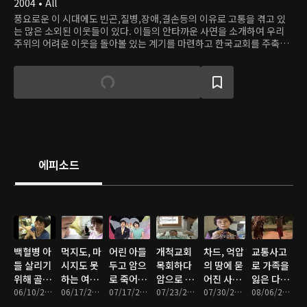
2004 • All
풍요로운 이 시대에도 빈곤,질병,장애,결손등의 이유로 고통을 겪고 있
는 많은 소외된 이웃들이 있다. 이들의 안타까운 사연을 소개하여 우리
주위의 어려운 이웃을 돌아볼 있는 계기를 마련하고 한국교회를 주축으
로 사회 각 기관 및 시청자가 참여하여 나눔과 섬김을 실천함으로써 일회
적 온정이 아닌 소외된 이웃의 자립을 도모하는 신 개념의 이웃사랑 프로
그램이다.
에피소드
백혈병 아
먹지도, 마
어린 아들
개척교회
차드, 억압
교통사고
들 살리기
시지도 못
두고 암으
목회하다
의 땅에 묻
로 가족을
위해 골수
하는 여섯
로 죽어가
암으로 쓰
어진 사남
잃은 다은
기증 한 엄
06/10/2013 • 35분
살 홍녕이
06/17/2013 • 34분
는 아빠의
07/17/2013 • 34분
러진 목사
07/23/2013 • 35분
매의 꿈
07/30/2013 • 36분
이와 다정
08/06/2013 • 35분
마
기도
이