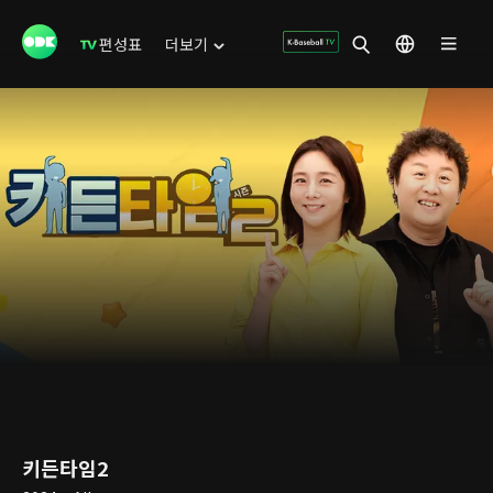
편성표
더보기
키든타임2