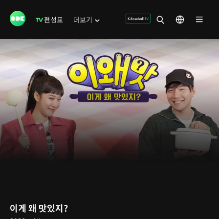
편성표
더보기
이게 왜 맛있지?