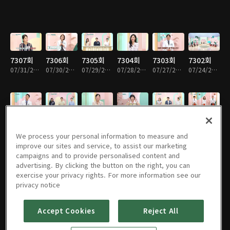
7307회
7306회
7305회
7304회
7303회
7302회
07/31/2026 • 52분
07/30/2026 • 52분
07/29/2026 • 52분
07/28/2026 • 51분
07/27/2026 • 51분
07/24/2026 • 52분
7301회
7300회
7299회
7298회
7297회
7296회
07/23/2026 • 52분
07/22/2026 • 52분
07/21/2026 • 51분
07/20/2026 • 51분
07/17/2026 • 52분
07/16/2026 • 51분
We process your personal information to measure and
improve our sites and service, to assist our marketing
campaigns and to provide personalised content and
advertising. By clicking the button on the right, you can
exercise your privacy rights. For more information see our
7295회
7294회
7293회
7292회
7291회
7290회
privacy notice
07/15/2026 • 52분
07/14/2026 • 51분
07/13/2026 • 51분
07/10/2026 • 52분
07/09/2026 • 52분
07/08/2026 • 52분
Accept Cookies
Reject All