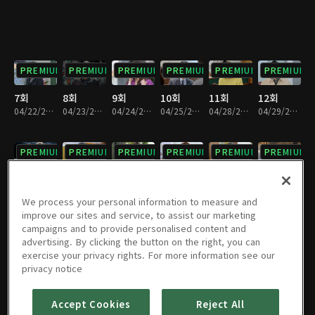
PREMIUM
PREMIUM
PREMIUM
PREMIUM
PREMIUM
PREMIUM
7회
8회
9회
10회
11회
12회
04/22/2025 • 29분
04/23/2025 • 29분
04/24/2025 • 29분
04/25/2025 • 29분
04/28/2025 • 28분
04/29/2025 • 29분
PREMIUM
PREMIUM
PREMIUM
PREMIUM
PREMIUM
PREMIUM
13회
14회
15회
16회
17회
18회
04/30/2025 • 29분
05/01/2025 • 29분
05/02/2025 • 29분
05/05/2025 • 29분
05/06/2025 • 29분
05/07/2025 • 29분
We process your personal information to measure and
improve our sites and service, to assist our marketing
campaigns and to provide personalised content and
PREMIUM
PREMIUM
PREMIUM
PREMIUM
PREMIUM
PREMIUM
advertising. By clicking the button on the right, you can
exercise your privacy rights. For more information see our
19회
20회
21회
22회
23회
24회
privacy notice
05/08/2025 • 29분
05/09/2025 • 29분
05/12/2025 • 29분
05/13/2025 • 29분
05/14/2025 • 29분
05/15/2025 • 29분
Accept Cookies
Reject All
PREMIUM
PREMIUM
PREMIUM
PREMIUM
PREMIUM
PREMIUM