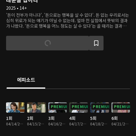
2025 • 14+
'돈이 전부가 아니다', '돈으로는 행복을 살 수 없다'. 돈 없는 우리로서는
심히 위로가 되는 얘기가 아닐 수 없는데. 얼마 전 실험에서 뜻밖의 결과
가 나왔다. ‘돈으로 행복을 어느 정도는 살 수 있다’는 골 때리는 결과가
나왔던 것이다. 사실 틀린 말은 아니다. 조물주 위에 건물주라고, 어느새
사람보다 콘크리트 덩어리가 우대받는 세상이 된 걸 보면. 여기 세 친구
가 있다. 돈 많은 놈, 돈 없는 놈, 돈 많고 싶은 놈. 운명의 소용돌이 속에
서 돈 많은 놈은 거지가 되고. 돈 없는 놈은 졸부가 되고. 돈 많고 싶은 놈
은 비자금을 꿰찼다. 누군가는 불행해지고, 누군가는 행복해져야 하는
데. 예상 답안은 모두 빗나간다. 돈만 있으면 될 것 같던 가족의 우애는 금
이 가고. 돈 없으면 죽을 것 같던 가족은 하나둘 철이 들기 시작한다. 역지
사지의 입장에 놓인 두 가족. 중요한 것은 돈이 아니라 ‘사람’임을 깨닫게
된다. 는 고리타분한 얘기는 빽그라운드고. ‘액면가 어른’ K-스크루지 무
에피소드
철이 ‘실거래가 어른’ 이 되는 과정!!! 그를 둘러싼 가족, 친구, 이웃들의
한뼘 성장기! 그 짠내나고, 들큰한 이야기가 이 드라마의 핵심이다.
PREMIUM
PREMIUM
PREMIUM
PREMIUM
1회
2회
3회
4회
5회
6회
04/14/2025 • 29분
04/15/2025 • 29분
04/16/2025 • 29분
04/17/2025 • 29분
04/18/2025 • 29분
04/21/2025 • 29분