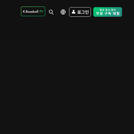
로그인
Free Trial - Sk