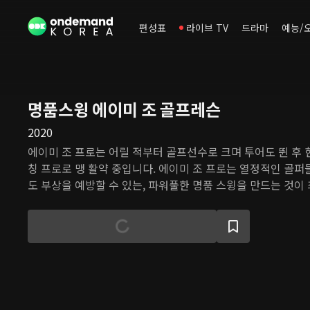
편성표
라이브 TV
드라마
예능/
명품스윙 에이미 조 골프레슨
2020
에이미 조 프로는 어릴 적부터 골프선수로 크며 투어도 뛴 후 현재 L
칭 프로로 맹 활약 중입니다. 에이미 조 프로는 열정적인 골퍼
도 부상을 예방할 수 있는, 파워풀한 명품 스윙을 만드는 것이
니다. 현재 온라인 코치들 중, 세계적으로 손꼽히는 프로로 알
조 프로의 레슨의 장점은 간단 명료, 하지만 아주 핵심 포인트
점이며, 또한 밝고 명랑한 에너지로 모든 골퍼들의 기분도 좋
가진 코치입니다. 이제 에이미 조의 각종 골프 레슨 & 영상들
골프 실력도 향상되는 모습을 경험해 보세요!