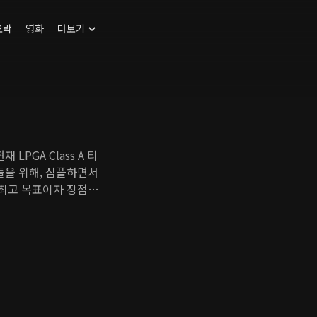
오락
영화
더보기
PGA Class A 티
들을 위해, 심플하면서
 최고 목표이자 장점입
려져 있습니다. 에이미
만 콕콕 짚어 전달하는
아지게 하는 긍정의 힘을
을 즐감 하시며 자신의