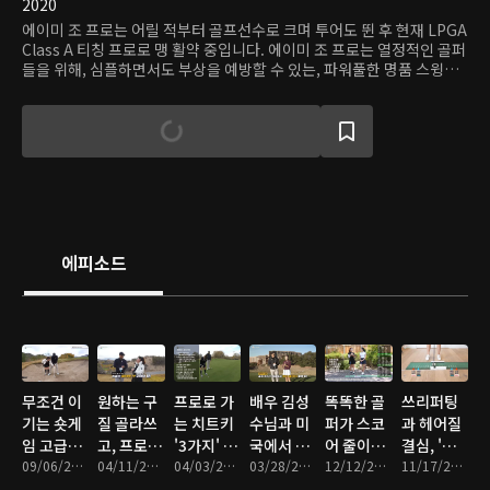
2020
에이미 조 프로는 어릴 적부터 골프선수로 크며 투어도 뛴 후 현재 LPGA
Class A 티칭 프로로 맹 활약 중입니다. 에이미 조 프로는 열정적인 골퍼
들을 위해, 심플하면서도 부상을 예방할 수 있는, 파워풀한 명품 스윙을
만드는 것이 최고 목표이자 장점입니다. 현재 온라인 코치들 중, 세계적
으로 손꼽히는 프로로 알려져 있습니다. 에이미 조 프로의 레슨의 장점은
간단 명료, 하지만 아주 핵심 포인트만 콕콕 짚어 전달하는 점이며, 또한
밝고 명랑한 에너지로 모든 골퍼들의 기분도 좋아지게 하는 긍정의 힘을
가진 코치입니다. 이제 에이미 조의 각종 골프 레슨 & 영상들을 즐감 하
시며 자신의 골프 실력도 향상되는 모습을 경험해 보세요!
에피소드
무조건 이
원하는 구
프로로 가
배우 김성
똑똑한 골
쓰리퍼팅
기는 숏게
질 골라쓰
는 치트키
수님과 미
퍼가 스코
과 헤어질
임 고급스
고, 프로테
'3가지' 아
국에서 한
어 줄이는
결심, '이
킬 | 배우
09/06/2023 • 16분
스트 합격
04/11/2023 • 13분
낌없이 공
04/03/2023 • 22분
판 붙었습
03/28/2023 • 18분
방법!
12/12/2022 • 8분
것'부터 연
11/17/2022 • 5분
김성수 프
가봅시
개합니다
니다.. 평
(Ep.4)
습하세요!