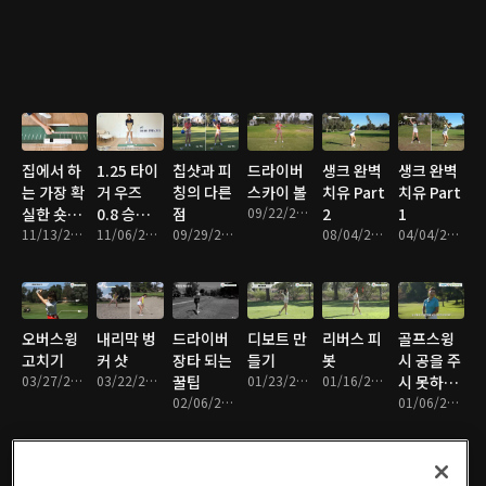
로테스트
다!!
with 골프
범한 스윙
(Ep.3)
합격기원
(with 골
성수기 in
은 가라!
프성수기
USA!
깨알레슨
in 미국)
필수시청!
집에서 하
1.25 타이
칩샷과 피
드라이버
생크 완벽
생크 완벽
는 가장 확
거 우즈
칭의 다른
스카이 볼
치유 Part
치유 Part
실한 숏퍼
0.8 승패
점
09/22/2022 • 7분
2
1
팅 연습법
11/13/2022 • 4분
를 바꾸는
11/06/2022 • 6분
09/29/2022 • 5분
08/04/2022 • 6분
04/04/2022 • 10분
'숫자'의
비밀
(Ep.1)
오버스윙
내리막 벙
드라이버
디보트 만
리버스 피
골프스윙
고치기
커 샷
장타 되는
들기
봇
시 공을 주
03/27/2022 • 5분
03/22/2022 • 6분
꿀팁
01/23/2022 • 6분
01/16/2022 • 6분
시 못하는
02/06/2022 • 4분
경우
01/06/2022 • 6분
Part2