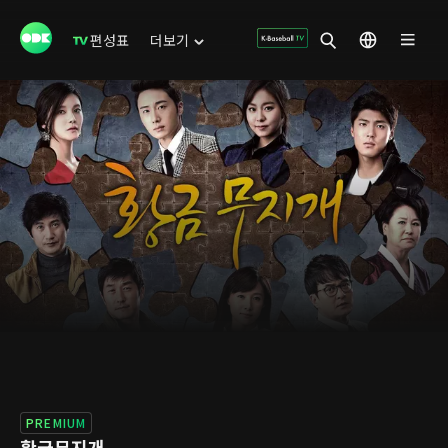
편성표
더보기
PREMIUM
황금무지개