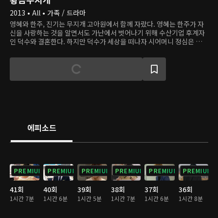
2013 • All • 가족 / 드라마
영혜와 한주, 진기는 무지개 고아원에서 함께 자랐다. 영혜는 한주가 자
신을 사랑하는 것을 알면서도 가난에서 벗어나기 위해 수산기업 후계자
인 덕수와 결혼한다. 하지만 덕수가 세상을 떠나자 시어머니 정심은 영혜
에게서 딸 하빈을 빼앗고 그를 쫓아낸다. 얼마 후 하빈이 실종되어 죽었
다는 소식을 들은 영혜는 복수를 맹세한다. 한편, 죽은 것으로 알려진 하
빈은 산에서 발견되고, 한주는 아이를 데려와 '백원'이라는 이름을 준다.
하빈은 김백원으로 살며 한주에게 입양된 여섯 아이와 형제자매처럼 지
내며 인생의 다채로운 여정을 함께 한다.
에피소드
PREMIUM
PREMIUM
PREMIUM
PREMIUM
PREMIUM
PREMIUM
41회
40회
39회
38회
37회
36회
1시간 7분
1시간 6분
1시간 5분
1시간 7분
1시간 6분
1시간 8분