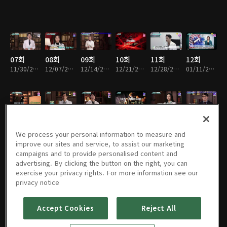
07회
08회
09회
10회
11회
12회
11/30/2023 • 45분
12/07/2023 • 45분
12/14/2023 • 45분
12/21/2023 • 45분
12/28/2023 • 45분
01/11/2024 • 45분
13회
14회
15회
16회
17회
18회
01/18/2024 • 45분
01/25/2024 • 45분
02/01/2024 • 45분
02/15/2024 • 45분
02/22/2024 • 45분
02/29/2024 • 45분
We process your personal information to measure and
improve our sites and service, to assist our marketing
campaigns and to provide personalised content and
advertising. By clicking the button on the right, you can
exercise your privacy rights. For more information see our
19회
20회
21회
22회
23회
24회
privacy notice
03/11/2024 • 36분
03/14/2024 • 45분
03/28/2024 • 45분
04/04/2024 • 45분
04/11/2024 • 45분
04/18/2024 • 45분
Accept Cookies
Reject All