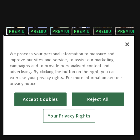
PREMIUM
PREMIUM
PREMIUM
PREMIUM
PREMIUM
PREMIUM
7회
8회
9회
10회
11회
12회
06/09/2023 • 1시간 9분
06/09/2023 • 1시간 8분
06/09/2023 • 1시간 9분
06/09/2023 • 1시간 8분
06/09/2023 • 1시간 9분
06/09/2023 • 1시간 7분
We process your personal information to measure and
improve our sites and service, to assist our marketing
campaigns and to provide personalised content and
PREMIUM
PREMIUM
PREMIUM
PREMIUM
PREMIUM
PREMIUM
advertising. By clicking the button on the right, you can
exercise your privacy rights. For more information see our
13회
14회
15회
16회
17회
18회
privacy notice
06/09/2023 • 1시간 8분
06/09/2023 • 1시간 7분
06/09/2023 • 1시간 9분
06/09/2023 • 1시간 8분
06/09/2023 • 1시간 8분
06/09/2023 • 1시간 8분
Accept Cookies
Reject All
PREMIUM
PREMIUM
PREMIUM
PREMIUM
PREMIUM
PREMIUM
19회
20회
21회
22회
23회
24회
Your Privacy Rights
06/09/2023 • 1시간 8분
06/09/2023 • 1시간 8분
06/09/2023 • 1시간 7분
06/09/2023 • 1시간 7분
06/09/2023 • 1시간 8분
06/09/2023 • 1시간 6분