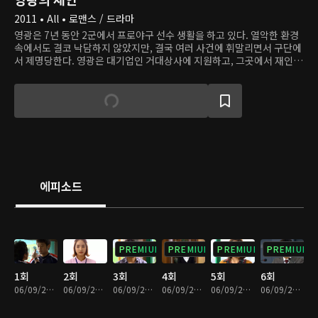
2011 • All • 로맨스 / 드라마
영광은 7년 동안 2군에서 프로야구 선수 생활을 하고 있다. 열악한 환경
속에서도 결코 낙담하지 않았지만, 결국 여러 사건에 휘말리면서 구단에
서 제명당한다. 영광은 대기업인 거대상사에 지원하고, 그곳에서 재인을
만난다. 재인은 밝고 착하며 어떤 상황에서도 다른 사람들을 돕는다. 간
호조무사로 일하던 중 문제가 생겨서 사직한 후, 재인은 거대상사에 신입
사원으로 들어오게 된다. 거대상사에서 영광은 자신을 매번 성가시게 했
던 야구선수 인우와 다시 만나서 갈등을 빚는다. 그리고 재인은 거대상사
를 이끄는 서 씨 일가가 자신의 집안과 악연으로 얽혀 있음을 알게 된다.
에피소드
PREMIUM
PREMIUM
PREMIUM
PREMIUM
1회
2회
3회
4회
5회
6회
06/09/2023 • 1시간 4분
06/09/2023 • 1시간 7분
06/09/2023 • 1시간 9분
06/09/2023 • 1시간 9분
06/09/2023 • 1시간 7분
06/09/2023 • 1시간 5분