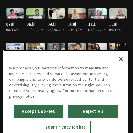
07회
08회
09회
10회
11회
12회
08/14/2021 • 55분
08/21/2021 • 55분
08/28/2021 • 55분
09/04/2021 • 55분
09/11/2021 • 54분
09/18/2021 • 55분
13회
14회
15회
16회
17회
18회
09/25/2021 • 56분
10/02/2021 • 56분
10/09/2021 • 55분
10/16/2021 • 56분
10/23/2021 • 55분
10/30/2021 • 56분
We process your personal information to measure and
improve our sites and service, to assist our marketing
campaigns and to provide personalised content and
advertising. By clicking the button on the right, you can
exercise your privacy rights. For more information see our
19회
20회
21회
22회
23회
24회
privacy notice
11/06/2021 • 55분
11/13/2021 • 56분
11/20/2021 • 56분
11/27/2021 • 55분
12/04/2021 • 55분
12/11/2021 • 55분
Accept Cookies
Reject All
25회
26회
27회
28회
29회
30회
Your Privacy Rights
12/18/2021 • 56분
12/25/2021 • 55분
01/01/2022 • 56분
01/08/2022 • 56분
01/15/2022 • 55분
01/22/2022 • 56분