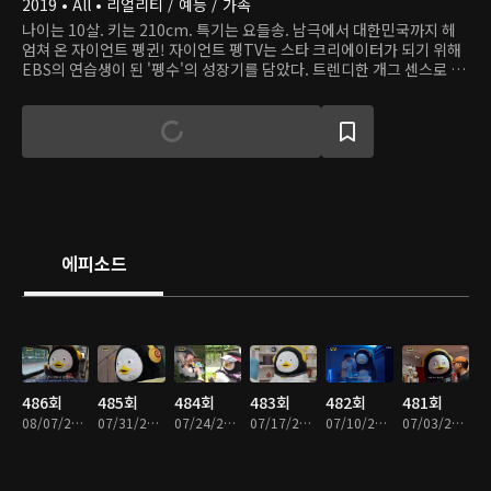
2019 • All • 리얼리티 / 예능 / 가족
나이는 10살. 키는 210cm. 특기는 요들송. 남극에서 대한민국까지 헤
엄쳐 온 자이언트 펭귄! 자이언트 펭TV는 스타 크리에이터가 되기 위해
EBS의 연습생이 된 '펭수'의 성장기를 담았다. 트렌디한 개그 센스로 어
린이뿐 아니라 어른도 사랑에 빠지게 만드는 매력만점 펭귄! 뽀로로를
넘어 한국 최고의 펭귄으로 거듭나려는 2019년의 센세이션, 펭수를 만
나보자.
에피소드
486회
485회
484회
483회
482회
481회
08/07/2026 • 18분
07/31/2026 • 15분
07/24/2026 • 20분
07/17/2026 • 18분
07/10/2026 • 17분
07/03/2026 • 18분