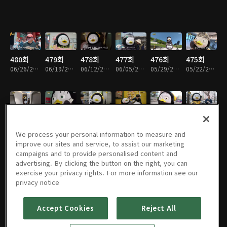
480회
479회
478회
477회
476회
475회
06/26/2026 • 19분
06/19/2026 • 20분
06/12/2026 • 14분
06/05/2026 • 19분
05/29/2026 • 19분
05/22/2026 • 19분
474회
473회
472회
471회
470회
469회
05/15/2026 • 18분
05/08/2026 • 17분
05/01/2026 • 15분
04/24/2026 • 16분
04/17/2026 • 19분
04/10/2026 • 20분
We process your personal information to measure and
improve our sites and service, to assist our marketing
campaigns and to provide personalised content and
advertising. By clicking the button on the right, you can
exercise your privacy rights. For more information see our
468회
467회
466회
465회
464회
463회
privacy notice
04/03/2026 • 20분
03/27/2026 • 19분
03/20/2026 • 19분
03/13/2026 • 19분
03/06/2026 • 16분
02/27/2026 • 15분
Accept Cookies
Reject All