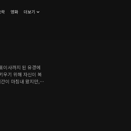
오락
영화
더보기
대표이사까지 된 유경에
 키우기 위해 자신이 복
시간이 마침내 왔지만,
던 딸 세영을 보육원에
. 알고 보니 그 아이가
못된 선택으로 신분뿐 아
향한다.