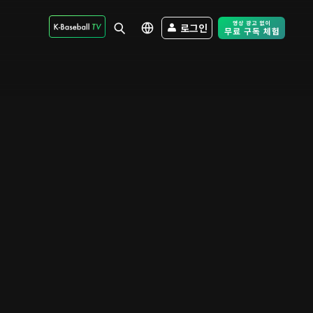
로그인
Free Trial - Sk