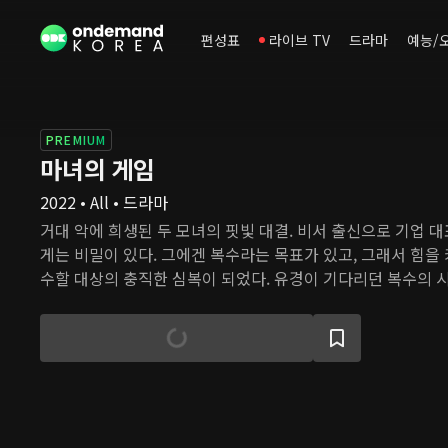
편성표
라이브 TV
드라마
예능/
PREMIUM
마녀의 게임
2022 • All • 드라마
거대 악에 희생된 두 모녀의 핏빛 대결. 비서 출신으로 기업 
게는 비밀이 있다. 그에겐 복수라는 목표가 있고, 그래서 힘을
수할 대상의 충직한 심복이 되었다. 유경이 기다리던 복수의 
이번엔 19년 전 했던 선택이 그의 목표를 위협한다. 잃어버렸
서 다시 찾았을 때, 유경에게 유달리 눈에 밟히는 아이가 있었다
자신의 딸이었고, 딸이라 믿었던 아이는 남이었다. 유경의 잘
니라 사랑하는 사람까지 잃게 된 딸 혜수의 복수는 유경에게 