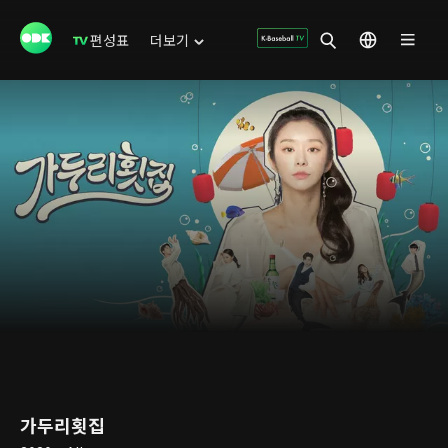
편성표
더보기
가두리횟집