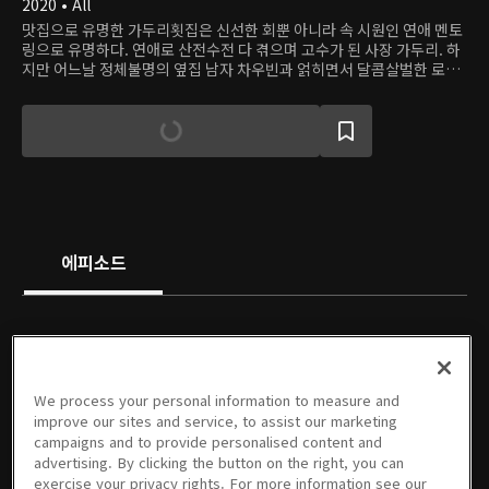
2020 • All
맛집으로 유명한 가두리횟집은 신선한 회뿐 아니라 속 시원인 연애 멘토
링으로 유명하다. 연애로 산전수전 다 겪으며 고수가 된 사장 가두리. 하
지만 어느날 정체불명의 옆집 남자 차우빈과 얽히면서 달콤살벌한 로맨
스를 경험한다.
에피소드
We process your personal information to measure and
01회
02회
03회
04회
05회
06회
improve our sites and service, to assist our marketing
10/04/2025 • 19분
10/05/2025 • 17분
10/11/2025 • 16분
10/12/2025 • 18분
10/18/2025 • 18분
10/19/2025 • 20분
campaigns and to provide personalised content and
advertising. By clicking the button on the right, you can
exercise your privacy rights. For more information see our