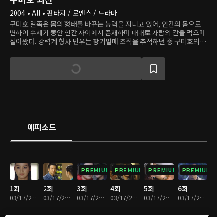
2004 • All • 판타지 / 로맨스 / 드라마
구미호 일족은 몸의 형태를 바꾸는 능력을 지니고 있어, 인간의 몸으로
변하여 수세기 동안 인간 사이에서 존재하며 때때로 사람의 간을 먹으며
살아왔다. 강력계 형사 민우는 장기밀매 조직을 추적하던 중 구미호의 존
재를 목격하고 죽을 위기에 처한다. 한편, 구미호 일족의 뛰어난 전사인
시연은 반대세력을 체포하려 나선 자리에서 민우를 만난다. 두 사람은 어
릴 적 친구였지만, 시연이 갑자기 자취를 감추며 헤어졌다. 다시 만난 두
사람이 사랑에 빠지자, 시연의 동료인 무영은 두 사람의 사이를 불안한
시선으로 지켜본다. 한편 인간과 구미호 세력의 갈등이 심화되며 둘의 사
랑은 위기를 맞이한다.
에피소드
PREMIUM
PREMIUM
PREMIUM
PREMIUM
1회
2회
3회
4회
5회
6회
03/17/2023 • 1시간 3분
03/17/2023 • 1시간 1분
03/17/2023 • 1시간 1분
03/17/2023 • 1시간
03/17/2023 • 1시간
03/17/2023 • 1시간 2분