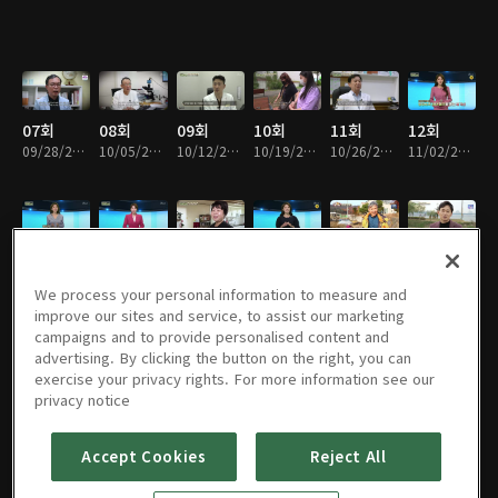
07회
08회
09회
10회
11회
12회
09/28/2020 • 48분
10/05/2020 • 47분
10/12/2020 • 47분
10/19/2020 • 46분
10/26/2020 • 48분
11/02/2020 • 48분
13회
14회
15회
16회
17회
18회
11/09/2020 • 47분
11/16/2020 • 47분
11/23/2020 • 47분
11/30/2020 • 49분
12/07/2020 • 46분
12/14/2020 • 44분
We process your personal information to measure and
improve our sites and service, to assist our marketing
campaigns and to provide personalised content and
advertising. By clicking the button on the right, you can
exercise your privacy rights. For more information see our
19회
20회
21회
22회
23회
24회
privacy notice
12/21/2020 • 46분
12/28/2020 • 46분
01/04/2021 • 47분
01/11/2021 • 46분
01/25/2021 • 45분
02/01/2021 • 46분
Accept Cookies
Reject All