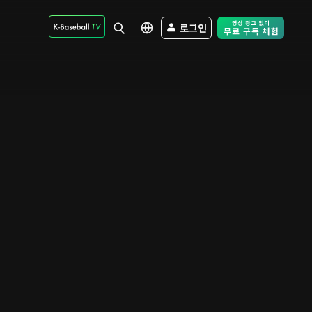
로그인
Free Trial - Sk