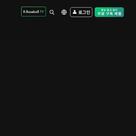
로그인
Free Trial - Sk