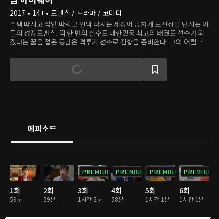
2017 • 14+ • 로맨스 / 드라마 / 코미디
스펙 따지고 집안 따지고 인맥 따지는 세상에 당차게 도전장을 던지는 이
들의 성장로맨스. 딱 한 번의 실수로 대한민국 최고의 태권도 선수가 되
겠다는 꿈을 접은 동만은 격투기 선수로 전향을 준비한다. 그의 어릴 적
친구 최애라는 백화점 안내데스크에서 일하지만 아나운서의 꿈을 향해
달린다. 동만의 절친 주만은 여자친구 설희의 헌신적 노력으로 대기업 정
규직 직원이 되었지만 신입사원의 저돌적인 구애에 마음이 흔들린다. 주
만과 연애 6년 차에 접어든 설희는 주만이 흔들리는 걸 느끼면서 처음으
로 주만이 없는 미래를 상상한다.
에피소드
PREMIUM
PREMIUM
PREMIUM
PREMIUM
1회
2회
3회
4회
5회
6회
59분
59분
1시간 2분
58분
1시간 1분
1시간 1분