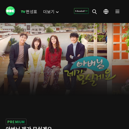
편성표
더보기
PREMIUM
아버님 제가 모실게요