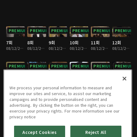
PREMIUM
PREMIUM
PREMIUM
PREMIUM
PREMIUM
PREMIUM
7회
8회
9회
10회
11회
12회
08/12/2022 • 1시간 7분
08/12/2022 • 1시간 6분
08/12/2022 • 1시간 8분
08/12/2022 • 1시간 4분
08/12/2022 • 1시간 4분
08/12/2022 • 1시간 4분
PREMIUM
PREMIUM
PREMIUM
PREMIUM
PREMIUM
PREMIUM
13회
14회
15회
16회
17회
18회
08/12/2022 • 1시간 6분
08/12/2022 • 1시간 4분
08/12/2022 • 1시간 10분
08/12/2022 • 1시간 10분
08/12/2022 • 1시간 9분
08/12/2022 • 1시간 10분
We process your personal information to measure and
improve our sites and service, to assist our marketing
campaigns and to provide personalised content and
PREMIUM
PREMIUM
PREMIUM
PREMIUM
PREMIUM
PREMIUM
advertising. By clicking the button on the right, you can
exercise your privacy rights. For more information see our
19회
20회
21회
22회
23회
24회
privacy notice
08/12/2022 • 1시간 8분
08/12/2022 • 1시간 7분
08/12/2022 • 1시간 8분
08/12/2022 • 1시간 8분
08/12/2022 • 1시간 8분
08/12/2022 • 1시간 10분
Accept Cookies
Reject All
PREMIUM
PREMIUM
PREMIUM
PREMIUM
PREMIUM
PREMIUM