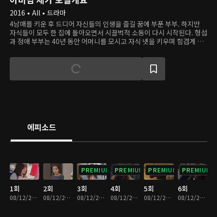
2016 • All • 드라마
4남매를 키운 후 드디어 자신들의 인생을 즐길 꿈에 부푼 부부. 하지만
자식들이 모두 한 집에 돌아오면서 시끌벅적 소동이 다시 시작된다. 형섭
과 정애 부부는 40년 동안 어머니를 모시고 자식 넷을 키우며 힘겹게 살
아왔다. 장성한 네 아이가 모두 결혼하거나 독립하면서 이제야 여유가 생
겼는데, 이 아이들이 모두 연어처럼 부모의 곁으로 돌아오겠다고 선언한
다. 실직한 첫째, 집을 못 구한 둘째, 이혼한 딸, 그나마 번듯한 막내까지!
게다가 며느리, 손주, 사돈까지 한 집에 모이면서, 노부부의 시름은 한층
깊어진다.
에피소드
PREMIUM
PREMIUM
PREMIUM
PREMIUM
1회
2회
3회
4회
5회
6회
08/12/2022 • 1시간 8분
08/12/2022 • 1시간 5분
08/12/2022 • 1시간 6분
08/12/2022 • 1시간 4분
08/12/2022 • 1시간 4분
08/12/2022 • 1시간 4분