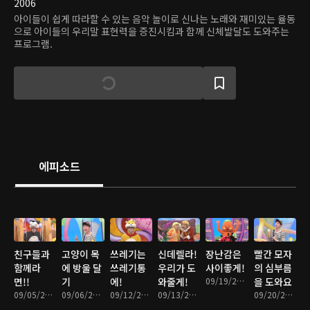
2006
아이들이 쉽게 따라할 수 있는 음악 놀이로 신나는 노래와 재미있는 율동
으로 아이들의 우리말 표현력을 증진시킴과 함께 신체발달도 도와주는
프로그램.
에피소드
친구들과
고양이 목
쓰레기는
신데렐라!
장난감은
빨간 모자
함께라
에 방울 달
쓰레기통
우리가 도
사이좋게!
의 심부름
면!!
기
에!
와줄게!
09/19/2016 • 14분
을 도와요
09/05/2016 • 14분
09/06/2016 • 14분
09/12/2016 • 14분
09/13/2016 • 13분
09/20/2016 • 14분