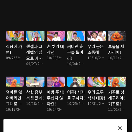
식당에 가
헨젤과 그
손 씻기 대
커다란 순
우리 눈은
보물을 제
면!
레텔의 집
작전
무를 뽑아
소중해
자리에!
09/26/2016 • 14분
으로 가는
10/03/2016 • 14분
라!
10/10/2016 • 14분
10/11/2016 • 13분
길
09/27/2016 • 12분
10/04/2016 • 14분
엄마를 잃
착한 흥부
예방 주사!
어흥! 사자
우리 모두
거꾸로 청
어버리면
복 받았네!
무섭지 않
를 구하자!
식사 대장!
개구리야!
그대로 멈
10/18/2016 • 14분
아요!
10/25/2016 • 14분
10/31/2016 • 13분
거꾸로!
춰라
10/17/2016 • 14분
10/24/2016 • 14분
11/01/2016 • 14분