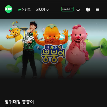
편성표
더보기
방귀대장 뿡뿡이