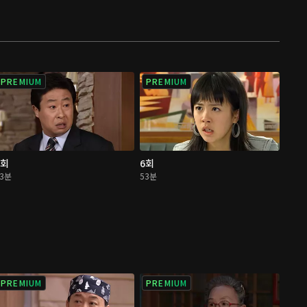
PREMIUM
PREMIUM
5회
6회
53분
53분
PREMIUM
PREMIUM