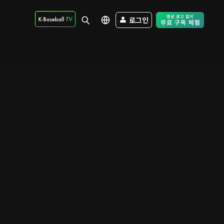
로그인
Free Trial - Sk