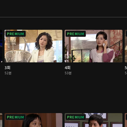
PREMIUM
PREMIUM
3회
4회
52분
53분
PREMIUM
PREMIUM