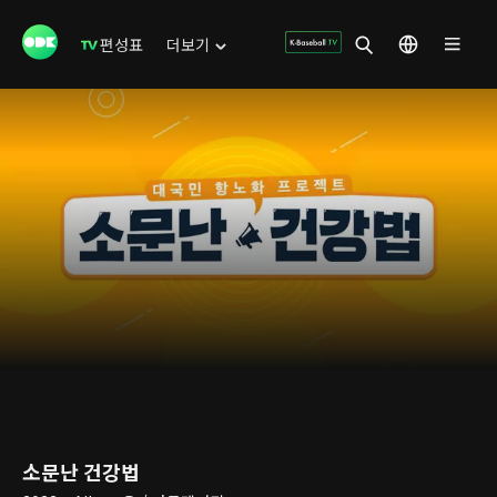
편성표
더보기
소문난 건강법