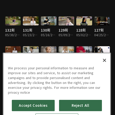
132회
131회
130회
129회
128회
127회
05/30/2026 • 57분
05/23/2026 • 56분
05/16/2026 • 56분
05/09/2026 • 57분
05/02/2026 • 57분
04/25/2026 • 57분
126회
125회
124회
123회
122회
121회
04/18/2026 • 56분
04/11/2026 • 57분
04/04/2026 • 57분
03/28/2026 • 56분
03/21/2026 • 57분
03/14/2026 • 57분
We process your personal information to measure and
improve our sites and service, to assist our marketing
campaigns and to provide personalised content and
advertising. By clicking the button on the right, you can
exercise your privacy rights. For more information see our
120회
119회
118회
117회
116회
115회
privacy notice
03/07/2026 • 56분
02/28/2026 • 56분
02/21/2026 • 57분
02/07/2026 • 56분
01/31/2026 • 56분
01/10/2026 • 57분
Accept Cookies
Reject All