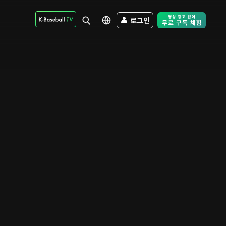
로그인
Free Trial - Sk