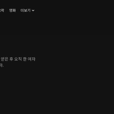
오락
영화
더보기
얻은 후 오직 한 여자
마.