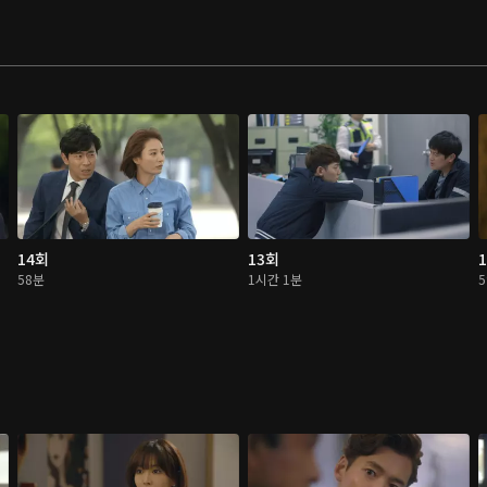
14회
13회
58분
1시간 1분