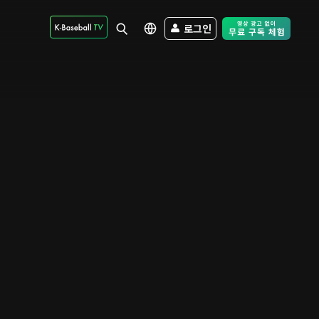
로그인
Free Trial - Sk