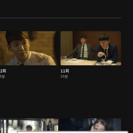
12회
11회
59분
59분