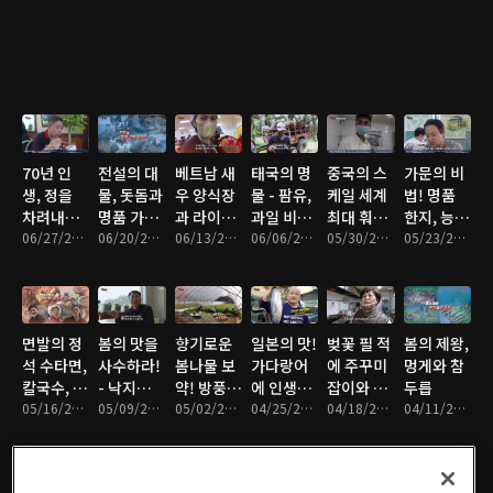
70년 인
전설의 대
베트남 새
태국의 명
중국의 스
가문의 비
생, 정을
물, 돗돔과
우 양식장
물 - 팜유,
케일 세계
법! 명품
차려내다!
명품 가방
과 라이스
과일 비누,
최대 훠궈
한지, 능이
할매 밥집
06/27/2026 • 46분
수선
06/20/2026 • 46분
페이퍼
06/13/2026 • 47분
두리안
06/06/2026 • 44분
식당과 모
05/30/2026 • 46분
닭백숙, 손
05/23/2026 • 46분
노레일 닭
두부
농장
면발의 정
봄의 맛을
향기로운
일본의 맛!
벚꽃 필 적
봄의 제왕,
석 수타면,
사수하라!
봄나물 보
가다랑어
에 주꾸미
멍게와 참
칼국수, 냉
- 낙지와
약! 방풍나
에 인생을
잡이와 밥
두릅
면
05/16/2026 • 47분
고사리와
05/09/2026 • 46분
물과 미나
05/02/2026 • 46분
걸다
04/25/2026 • 47분
주는 민박
04/18/2026 • 46분
04/11/2026 • 47분
바지락
리
집