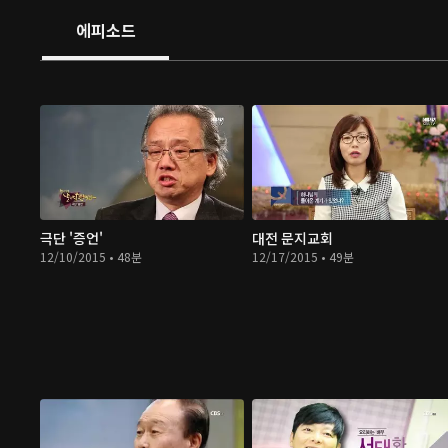
에피소드
극단 '증언'
대전 문지교회
12/10/2015 • 48분
12/17/2015 • 49분