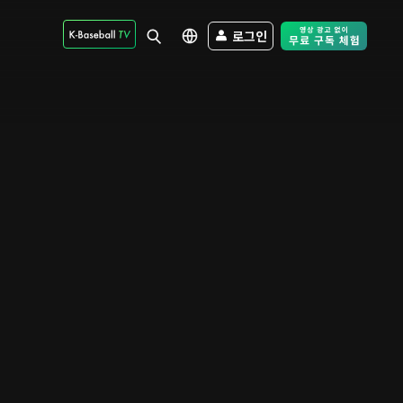
로그인
Free Trial - Sk