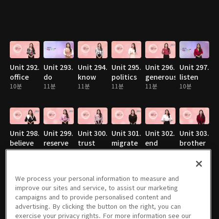
Unit 292.
Unit 293.
Unit 294.
Unit 295.
Unit 296.
Unit 297.
office
do
know
politics
generous
listen
10분
11분
11분
11분
11분
10분
Unit 298.
Unit 299.
Unit 300.
Unit 301.
Unit 302.
Unit 303.
believe
reserve
trust
migrate
end
brother
10분
11분
10분
11분
11분
10분
We process your personal information to measure and
improve our sites and service, to assist our marketing
campaigns and to provide personalised content and
Unit 304.
Unit 305.
Unit 306.
Unit 307.
Unit 308.
Unit 309.
advertising. By clicking the button on the right, you can
mom
explode
monster
modern
envelope
educated
exercise your privacy rights. For more information see our
10분
10분
10분
10분
10분
9분