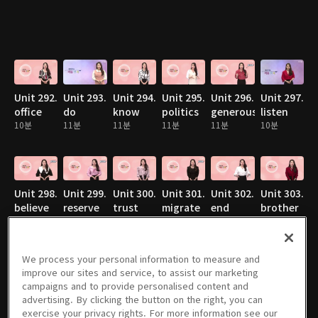
Unit 292.
Unit 293.
Unit 294.
Unit 295.
Unit 296.
Unit 297.
office
do
know
politics
generous
listen
10분
11분
11분
11분
11분
10분
Unit 298.
Unit 299.
Unit 300.
Unit 301.
Unit 302.
Unit 303.
believe
reserve
trust
migrate
end
brother
10분
11분
10분
11분
11분
10분
We process your personal information to measure and
improve our sites and service, to assist our marketing
campaigns and to provide personalised content and
Unit 304.
Unit 305.
Unit 306.
Unit 307.
Unit 308.
Unit 309.
advertising. By clicking the button on the right, you can
mom
explode
monster
modern
envelope
educated
exercise your privacy rights. For more information see our
10분
10분
10분
10분
10분
9분