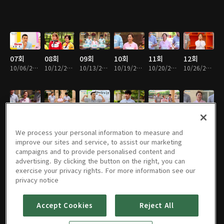
07회
08회
09회
10회
11회
12회
10/06/2019 • 30분
10/12/2019 • 29분
10/13/2019 • 29분
10/19/2019 • 29분
10/20/2019 • 29분
10/26/2019 • 29분
13회
14회
15회
16회
17회
18회
10/27/2019 • 30분
11/02/2019 • 29분
11/03/2019 • 29분
11/09/2019 • 30분
11/10/2019 • 29분
11/16/2019 • 30분
We process your personal information to measure and
improve our sites and service, to assist our marketing
campaigns and to provide personalised content and
advertising. By clicking the button on the right, you can
exercise your privacy rights. For more information see our
19회
20회
21회
22회
23회
24회
privacy notice
11/17/2019 • 29분
11/23/2019 • 30분
11/24/2019 • 29분
11/30/2019 • 29분
12/01/2019 • 29분
12/07/2019 • 29분
Accept Cookies
Reject All