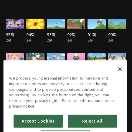
95회
94회
93회
92회
91회
90회
2분
2분
2분
2분
2분
2분
89회
88회
87회
86회
85회
84회
2분
2분
2분
2분
2분
2분
We process your personal information to measure and
improve our sites and service, to assist our marketing
campaigns and to provide personalised content and
advertising. By clicking the button on the right, you can
exercise your privacy rights. For more information see our
83회
82회
81회
80회
79회
78회
privacy notice
2분
2분
2분
2분
2분
2분
Accept Cookies
Reject All