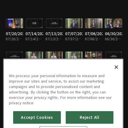
07/20/2026
07/14/2026
07/13/2026
07/07/2026
07/06/2026
06/30/2026
07/20/2026 • 17분
07/14/2026 • 17분
07/13/2026 • 18분
07/07/2026 • 16분
07/06/2026 • 17분
06/30/2026 • 17분
06/29/2026
06/23/2026
06/22/2026
06/16/2026
06/15/2026
06/09/2026
06/29/2026 • 17분
06/23/2026 • 17분
06/22/2026 • 17분
06/16/2026 • 18분
06/15/2026 • 17분
06/09/2026 • 17분
We process your personal information to measure and
improve our sites and service, to assist our marketing
campaigns and to provide personalised content and
advertising. By clicking the button on the right, you can
exercise your privacy rights. For more information see our
06/08/2026
06/02/2026
06/01/2026
05/26/2026
05/25/2026
05/19/2026
privacy notice
06/08/2026 • 17분
06/02/2026 • 18분
06/01/2026 • 18분
05/26/2026 • 17분
05/25/2026 • 17분
05/19/2026 • 18분
Accept Cookies
Reject All