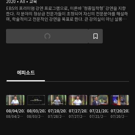
2020 • All • 교육
EBS의 프리미엄 강연 프로그램으로, 이른바 '청중밀착형' 강연을 지향
한다. 각 분야의 정상급 전문가들이 초청되어 자신의 전문분야를 해설하
며, 학술적이고 전문적인 강연을 목표로 한다. 큰 강의실이 아닌 살롱이
나 서재에서 하는 것처럼 관중과 가까운 거리에서 진행하기 때문에, 청중
들과 시청자 모두 강연자의 미세한 표정과 숨소리까지 느낄 수 있다.
에피소드
08/04/2026
08/03/2026
07/28/2026
07/27/2026
07/21/2026
07/20/2026
08/04/2026 • 17분
08/03/2026 • 17분
07/28/2026 • 18분
07/27/2026 • 17분
07/21/2026 • 17분
07/20/2026 • 17분