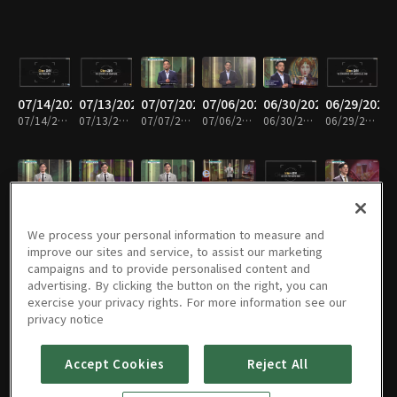
07/14/2026
07/13/2026
07/07/2026
07/06/2026
06/30/2026
06/29/2026
07/14/2026 • 17분
07/13/2026 • 18분
07/07/2026 • 16분
07/06/2026 • 17분
06/30/2026 • 17분
06/29/2026 • 17분
06/23/2026
06/22/2026
06/16/2026
06/15/2026
06/09/2026
06/08/2026
06/23/2026 • 17분
06/22/2026 • 17분
06/16/2026 • 18분
06/15/2026 • 17분
06/09/2026 • 17분
06/08/2026 • 17분
We process your personal information to measure and
improve our sites and service, to assist our marketing
campaigns and to provide personalised content and
advertising. By clicking the button on the right, you can
exercise your privacy rights. For more information see our
06/02/2026
06/01/2026
05/26/2026
05/25/2026
05/19/2026
05/18/2026
privacy notice
06/02/2026 • 18분
06/01/2026 • 18분
05/26/2026 • 17분
05/25/2026 • 17분
05/19/2026 • 18분
05/18/2026 • 17분
Accept Cookies
Reject All