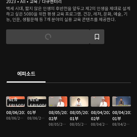
2023 • All • 교육 / 다큐멘터리
백세 시대, 짧지 않은 인생의 후반전을 앞두고 제2의 인생을 제대로 설계
하고 싶은 5080을 위한 평생 교육 프로그램. 건강, 레저, 문화, 예술, 기
능, 인문, 생활문해 등 7개 분야의 실용 교육 콘텐츠를 제공한다.
에피소드
NEW
NEW
EPISODE
EPISODE
08/06/2026
01부
08/05/2026
08/05/2026
08/04/2026
08/04/2026
08/06/2026 • 37분
08/06/2026 • 35분
02부
01부
02부
01부
08/05/2026 • 40분
08/05/2026 • 35분
08/04/2026 • 37분
08/04/2026 • 39분