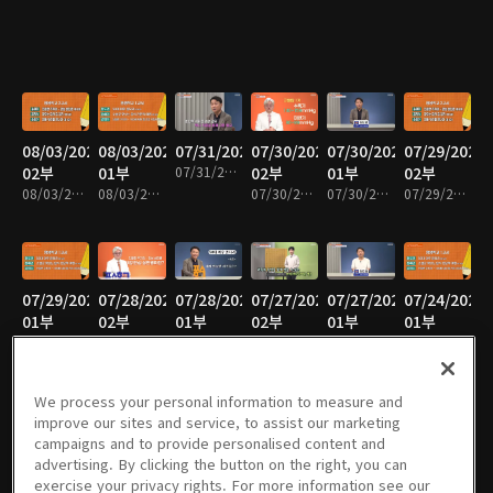
08/03/2026
08/03/2026
07/31/2026
07/30/2026
07/30/2026
07/29/2026
02부
01부
07/31/2026 • 36분
02부
01부
02부
08/03/2026 • 35분
08/03/2026 • 36분
07/30/2026 • 37분
07/30/2026 • 37분
07/29/2026 • 37분
07/29/2026
07/28/2026
07/28/2026
07/27/2026
07/27/2026
07/24/2026
01부
02부
01부
02부
01부
01부
07/29/2026 • 34분
07/28/2026 • 35분
07/28/2026 • 36분
07/27/2026 • 38분
07/27/2026 • 38분
07/24/2026 • 36분
We process your personal information to measure and
improve our sites and service, to assist our marketing
campaigns and to provide personalised content and
07/23/2026
07/23/2026
07/22/2026
07/22/2026
07/21/2026
07/21/2026
advertising. By clicking the button on the right, you can
02부
01부
02부
01부
02부
01부
exercise your privacy rights. For more information see our
07/23/2026 • 40분
07/23/2026 • 35분
07/22/2026 • 39분
07/22/2026 • 36분
07/21/2026 • 39분
07/21/2026 • 36분