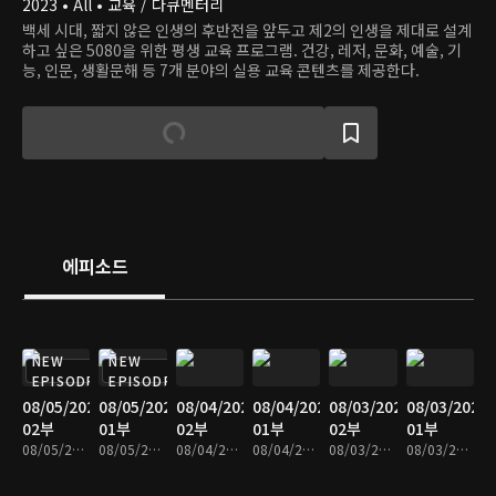
2023 • All • 교육 / 다큐멘터리
백세 시대, 짧지 않은 인생의 후반전을 앞두고 제2의 인생을 제대로 설계
하고 싶은 5080을 위한 평생 교육 프로그램. 건강, 레저, 문화, 예술, 기
능, 인문, 생활문해 등 7개 분야의 실용 교육 콘텐츠를 제공한다.
에피소드
NEW
NEW
EPISODE
EPISODE
08/05/2026
08/05/2026
08/04/2026
08/04/2026
08/03/2026
08/03/2026
02부
01부
02부
01부
02부
01부
08/05/2026 • 40분
08/05/2026 • 35분
08/04/2026 • 37분
08/04/2026 • 39분
08/03/2026 • 35분
08/03/2026 • 36분