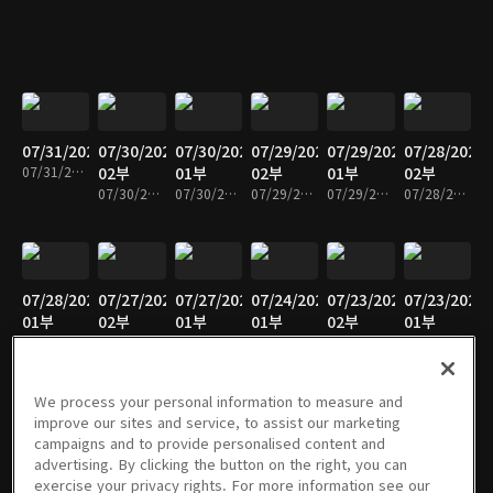
07/31/2026
07/30/2026
07/30/2026
07/29/2026
07/29/2026
07/28/2026
07/31/2026 • 36분
02부
01부
02부
01부
02부
07/30/2026 • 37분
07/30/2026 • 37분
07/29/2026 • 37분
07/29/2026 • 34분
07/28/2026 • 35분
07/28/2026
07/27/2026
07/27/2026
07/24/2026
07/23/2026
07/23/2026
01부
02부
01부
01부
02부
01부
07/28/2026 • 36분
07/27/2026 • 38분
07/27/2026 • 38분
07/24/2026 • 36분
07/23/2026 • 40분
07/23/2026 • 35분
We process your personal information to measure and
improve our sites and service, to assist our marketing
campaigns and to provide personalised content and
07/22/2026
07/22/2026
07/21/2026
07/21/2026
572회 5강
572회 5강
advertising. By clicking the button on the right, you can
02부
01부
02부
01부
02부
01부
exercise your privacy rights. For more information see our
07/22/2026 • 39분
07/22/2026 • 36분
07/21/2026 • 39분
07/21/2026 • 36분
07/20/2026 • 38분
07/20/2026 • 35분