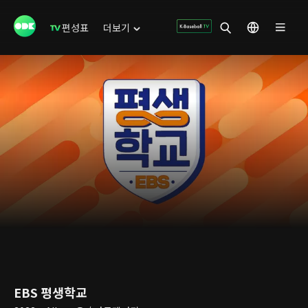
편성표
더보기
EBS 평생학교