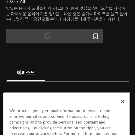
2022 • All
맛있는 음식에 노래를 더하자! 스타와 함께 맛집을 찾아 오감을 자극하
는 다채로운 음식에 기분 업! 절로 나온 흥은 숟가락 마이크를 들고 풀어
본다. 멋진 즉석 공연으로 손님과 사장님들에게 즐거움을 선사한다. 맛
과 흥이 어우러진 재미있는 미식 탐방기.
에피소드
We process your personal information to measure and
01회
02회
03회
04회
05회
06회
improve our sites and service, to assist our marketing
08/16/2022 • 1시간 6분
08/23/2022 • 55분
08/30/2022 • 1시간 4분
09/06/2022 • 52분
09/13/2022 • 56분
09/20/2022 • 59분
campaigns and to provide personalised content and
advertising. By clicking the button on the right, you can
exercise your privacy rights. For more information see our