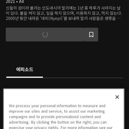
2021 • All
신들의 섬이라 불리는 인도네시아 발리에는 1년 중 하루가 사라지는 날
이 있다. 불을 켜지 않고, 일을 하지 않으며, 이동하지 않고, 먹지 않는다.
2000년 동안 내려온 '녜피(Nyepi)'를 보내며 발리 사람들은 생명을 키
우는 모든 대상에 감사의 마음을 가지고 기도한다. 다큐멘터리 '지구는
엄마다'는 세계 최초로 '녜피'를 소재로 한 2부작 다큐멘터리로, 느림에
대한 발리 인들의 태도, 인간도 자연의 일부라 여기는 그들의 철학을 알
아본다. 이들을 통해 발전과 빠른 속도에 익숙한 우리의 삶을 되돌아보
고, 인간과 자연의 관계를 고찰한다.
에피소드
We process your personal information to measure and
01회
02회
01회
02회
03회
05회
improve our sites and service, to assist our marketing
06/26/2021 • 57분
07/03/2021 • 59분
09/26/2021 • 46분
10/03/2021 • 48분
10/10/2021 • 43분
11/07/2021 • 51분
campaigns and to provide personalised content and
advertising. By clicking the button on the right, you can
exercise your privacy rights. For more information see our