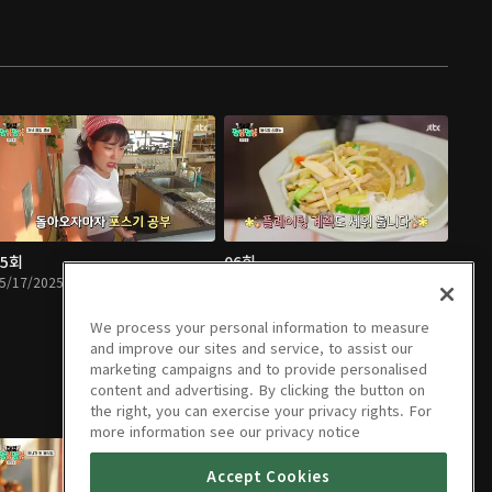
05회
06회
5/17/2025 • 1시간 32분
05/24/2025 • 1시간 34분
We process your personal information to measure
and improve our sites and service, to assist our
marketing campaigns and to provide personalised
content and advertising. By clicking the button on
the right, you can exercise your privacy rights. For
more information see our privacy notice
Accept Cookies