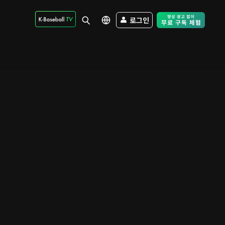
로그인
Free Trial - Sk